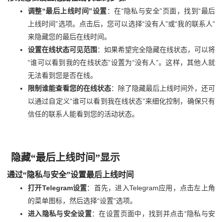
调整“最后上线时间”设置
：在“隐私与安全”页面，找到“最后
上线时间”选项。点击后，您可以选择“没有人”或“我的联系人”
来隐藏您的最后在线时间。
设置在线状态可见范围
：如果希望完全隐藏在线状态，可以将
“谁可以看到我的在线状态”设置为“没有人”。这样，其他人就
无法看到您是否在线。
限制谁能查看您的在线状态
：除了隐藏最后上线时间外，还可
以通过自定义“谁可以看到我在线状态”来细化控制，确保只有
信任的联系人能看到您的活动状态。
隐藏“最后上线时间”显示
通过“隐私与安全”设置最后上线时间
打开Telegram设置
：首先，进入Telegram应用，点击左上角
的菜单图标，然后选择“设置”选项。
进入隐私与安全设置
：在设置页面中，找到并点击“隐私与安