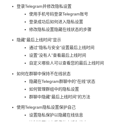
登录Telegram并修改隐私设置
使用手机号码登录Telegram账号
登录成功后如何进入隐私设置
修改隐私设置隐藏在线状态的步骤
隐藏“最后上线时间”显示
通过“隐私与安全”设置最后上线时间
设置“没有人”查看最后上线时间
自定义哪些人可以查看您的最后上线时间
如何在群聊中保持不在线状态
隐藏在Telegram群聊中的“在线”状态
如何管理群组中的隐私设置
群聊中隐藏“最后上线时间”的方法
使用Telegram隐私设置保护自己
设置隐私保护以隐藏在线信息
控制谁可以查看您的电话和状态
设置头像和个人信息的隐私权限